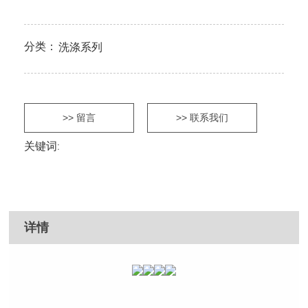
分类：
洗涤系列
>> 留言
>> 联系我们
关键词:
详情