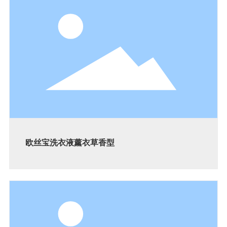
欧丝宝洗衣液薰衣草香型